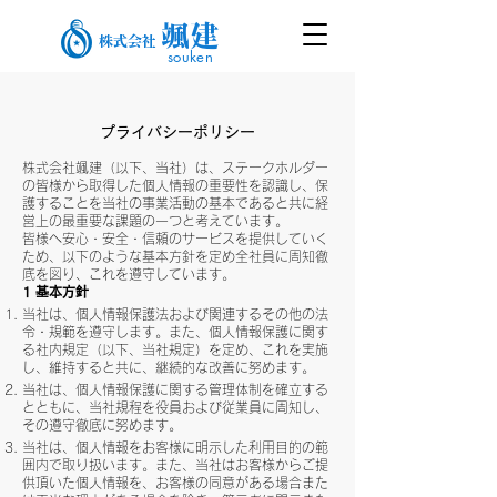
颯建
株式会社
souken
プライバシーポリシー
株式会社颯建（以下、当社）は、ステークホルダー
の皆様から取得した個人情報の重要性を認識し、保
護することを当社の事業活動の基本であると共に経
営上の最重要な課題の一つと考えています。
皆様へ安心・安全・信頼のサービスを提供していく
ため、以下のような基本方針を定め全社員に周知徹
底を図り、これを遵守しています。
1 基本方針
当社は、個人情報保護法および関連するその他の法
令・規範を遵守します。また、個人情報保護に関す
る社内規定（以下、当社規定）を定め、これを実施
し、維持すると共に、継続的な改善に努めます。
当社は、個人情報保護に関する管理体制を確立する
とともに、当社規程を役員および従業員に周知し、
その遵守徹底に努めます。
当社は、個人情報をお客様に明示した利用目的の範
囲内で取り扱います。また、当社はお客様からご提
供頂いた個人情報を、お客様の同意がある場合また