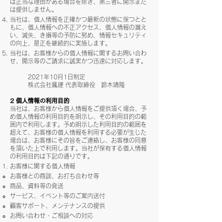
は正当な理由がある場合を除き、第三者に開示また
は提供しません。
当社は、個人情報を正確かつ最新の状態に保つとと
もに、個人情報への不正アクセス、個人情報の漏え
い、滅失、き損等の予防に努め、情報セキュリティ
の向上、是正を継続的に実施します。
当社は、お客様からの個人情報に関するお問い合わ
せ、開示等のご請求に誠実かつ迅速に対応します。
2021年10月1日制定
株式会社颯建 代表取締役 鈴木靖隆
2 個人情報の利用目的
当社は、お客様から個人情報をご提供頂く場合、予
め個人情報の利用目的を明示し、その利用目的の範
囲内で利用します。予め明示した利用目的の範囲を
超えて、お客様の個人情報を利用する必要が生じた
場合は、お客様にその旨をご連絡し、お客様の同意
を頂いた上で利用します。当社が保有する個人情報
の利用目的は下記の通りです。
お客様に関する個人情報
お客様との商談、お打ち合わせ等
商品、資料等の発送
サービス、イベント等のご案内送付
顧客サポート、メンテナンスの提供
お問い合わせ・ご相談への対応