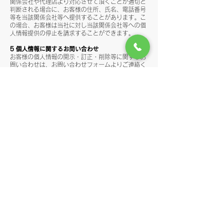
関係会社や代理店より対応させて頂くことが適切と
判断される場合に、お客様の住所、氏名、電話番号
等を当該関係会社等へ提供することがあります。こ
の場合、お客様は当社に対し当該関係会社等への個
人情報提供の停止を請求することができます。
5 個人情報に関するお問い合わせ
お客様の個人情報の開示・訂正・削除等に関するお
問い合わせは、お問い合わせフォームよりご連絡く
ださい。
6 その他の事項
1. アクセス情報について
当サイトでは、より良いサービスをご提供させて頂
くために、アクセスログ情報を取得する場合がござ
います。予めご了承下さい。アクセスログの取得は
お客様の個人情報を特定することを目的としたもの
ではありません。
2. クッキーについて
当サイトでは、より快適にご利用して頂くために、
サイトの一部でクッキー (Cookie)を使用しておりま
す。クッキー及びIPアドレス情報については、それ
ら単独では特定の個人を識別することができないた
め、個人情報とは考えておりません。なお、クッキ
ー情報については、ブラウザの設定で拒否すること
が可能です。