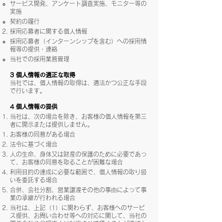
サービス開発、アンケート調査実施、モニター等の
実施
契約の履行
採用応募者に関する個人情報
採用応募者（インターンシップを含む）への採用情
報等の提供・連絡
当社での採用業務管理
3 個人情報の適正な取得
当社では、個人情報の取得は、適法かつ公正な手段
で行います。
4 個人情報の提供
当社は、次の場合を除き、お客様の個人情報を第三
者に開示または提供しません。
お客様の同意がある場合
法令に基づく場合
人の生命、身体又は財産の保護のために必要であっ
て、お客様の同意を取ることが困難な場合
利用目的の達成に必要な範囲で、個人情報の取り扱
いを委託する場合
合併、会社分割、営業譲渡その他の事由によって事
業の承継が行われる場合
当社は、上記（1）に関わらず、お客様へのサービ
ス提供、お問い合わせ等への対応に関して、当社の